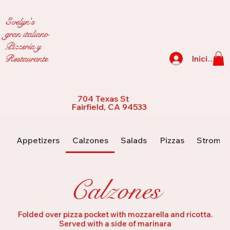
Evelyn's
gran italiano
Pizzería y
Restaurante
Iniciar se
704 Texas St
Fairfield, CA 94533
Appetizers
Calzones
Salads
Pizzas
Strombo
Calzones
Folded over pizza pocket with mozzarella and ricotta.
Served with a side of marinara